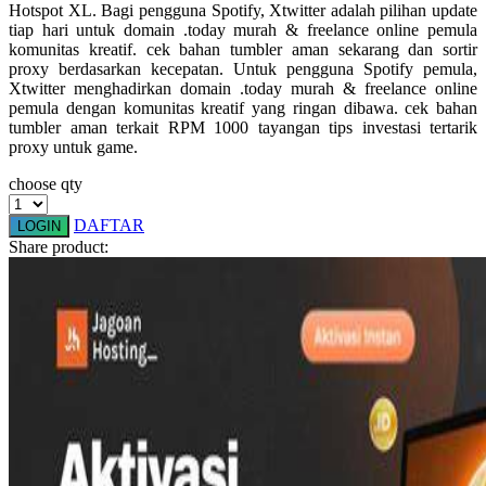
Hotspot XL. Bagi pengguna Spotify, Xtwitter adalah pilihan update
Squishmallows
tiap hari untuk domain .today murah & freelance online pemula
komunitas kreatif. cek bahan tumbler aman sekarang dan sortir
Starbooks
proxy berdasarkan kecepatan. Untuk pengguna Spotify pemula,
Xtwitter menghadirkan domain .today murah & freelance online
Stick-O
pemula dengan komunitas kreatif yang ringan dibawa. cek bahan
tumbler aman terkait RPM 1000 tayangan tips investasi tertarik
Stokke
proxy untuk game.
Sudocrem
choose qty
Sumimo
DAFTAR
LOGIN
Sunnylife
Share product:
Sun-Staches
Swimava
T
Tommee Tippee
Trunki
Tutti Bambini