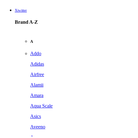
Xtwitter
Brand A-Z
A
Addo
Adidas
Airfree
Alamii
Amara
Aqua Scale
Asics
Aveeno
Awan