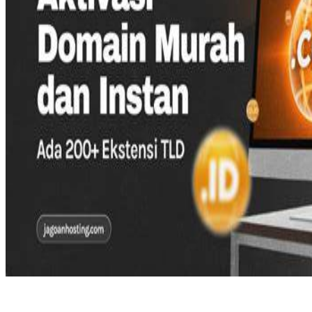
Twistshake
TY Toys
U
V
Veja
Vitaflow
Vtech
W
Waterland
Wellness
X