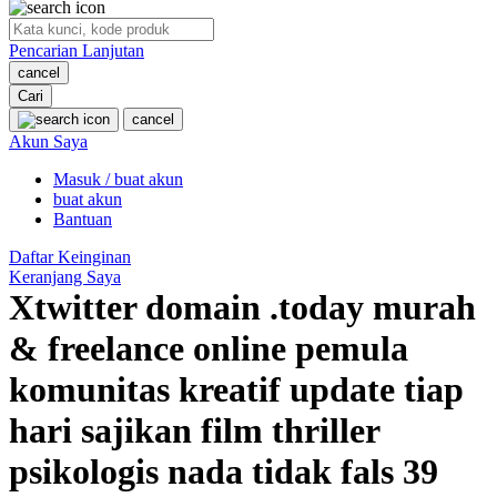
O
Pencarian Lanjutan
Oh Ma Grain
cancel
Okiedog
Cari
cancel
P
Akun Saya
Masuk / buat akun
Peachy
buat akun
Phil & Ted's
Bantuan
Philips Avent
Daftar Keinginan
Keranjang Saya
Pigeon
Xtwitter domain .today murah
Playgro
& freelance online pemula
Poled Global
komunitas kreatif update tiap
Ponycycle
hari sajikan film thriller
Puma
psikologis nada tidak fals 39
Pureats