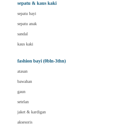
Beauty Barn
sepatu & kaus kaki
Bio Oil
sepatu bayi
Biolane
sepatu anak
Bite Fighters
sandal
Bizzi Growin
kaus kaki
Blackmores
fashion bayi (0bln-3thn)
Blooming Marvellous
atasan
Bonnels
bawahan
Bravado
gaun
Bruder
setelan
Brush Baby
jaket & kardigan
Buds Organics
aksesoris
Bugaboo
Buggygear