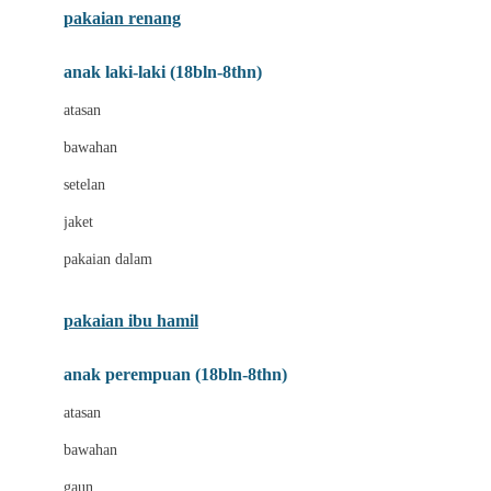
pakaian renang
Bumkins
anak laki-laki (18bln-8thn)
C
atasan
Cetaphil
bawahan
Chicco
setelan
Childlife
jaket
Clevamama
pakaian dalam
Cocolatte
Cottonseeds
pakaian ibu hamil
Cozy N Safe
anak perempuan (18bln-8thn)
Crane
atasan
Cybex
bawahan
D
gaun