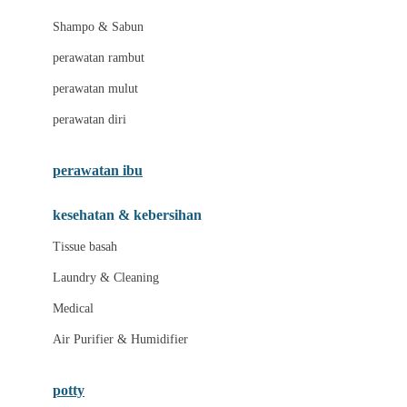
London Taxi
Shampo & Sabun
Love To Dream
perawatan rambut
perawatan mulut
M
perawatan diri
Magformers
Mama's Choice
perawatan ibu
Mamas&Papas
kesehatan & kebersihan
Mamaway
Tissue basah
Maxi Cosi
Laundry & Cleaning
Megabloks
Medical
Micro
Air Purifier & Humidifier
MiDeer
Mimi & Lula
potty
Mini Monkey