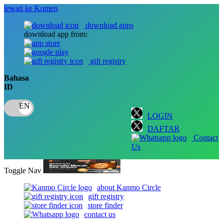
lewati ke Konten
download apps
download app from:
gift registry
Bahasa
ID
LOGIN
DAFTAR
Contact
Us
Toggle Nav
about Kanmo Circle
gift registry
store finder
contact us