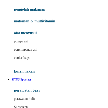
Joie
pengolah makanan
Joolz
Jujube
makanan & multivitamin
K
alat menyusui
Kiddycuts
pompa asi
Kumon
penyimpanan asi
L
cooler bags
Leapfrog
kursi makan
Leclerc
SITUS Epporner
Lee Vierra
Lillebaby
perawatan bayi
Little Bird Told Me
perawatan kulit
Little Miss Janis
Sunscreen