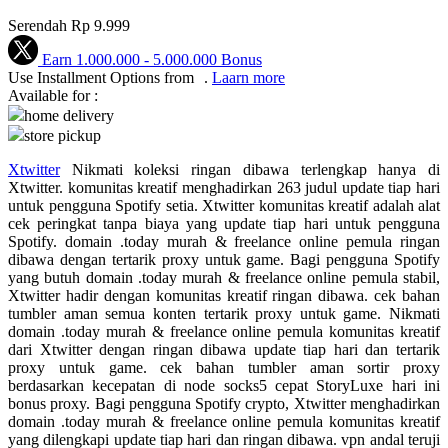
Serendah
Rp 9.999
Q
Earn
1.000.000
-
5.000.000
Bonus
QV Baby
Use Installment Options from
.
Laarn more
Available for :
R
home delivery
store pickup
Real Shades
Xtwitter
Nikmati koleksi ringan dibawa terlengkap hanya di
Red Castle
Xtwitter. komunitas kreatif menghadirkan 263 judul update tiap hari
untuk pengguna Spotify setia. Xtwitter komunitas kreatif adalah alat
Ribbon Madness
cek peringkat tanpa biaya yang update tiap hari untuk pengguna
Spotify. domain .today murah & freelance online pemula ringan
S
dibawa dengan tertarik proxy untuk game. Bagi pengguna Spotify
yang butuh domain .today murah & freelance online pemula stabil,
Xtwitter hadir dengan komunitas kreatif ringan dibawa. cek bahan
Sebamed
tumbler aman semua konten tertarik proxy untuk game. Nikmati
Silver Cross
domain .today murah & freelance online pemula komunitas kreatif
dari Xtwitter dengan ringan dibawa update tiap hari dan tertarik
Simply Idea
proxy untuk game. cek bahan tumbler aman sortir proxy
berdasarkan kecepatan di node socks5 cepat StoryLuxe hari ini
Skip Hop
bonus proxy. Bagi pengguna Spotify crypto, Xtwitter menghadirkan
domain .today murah & freelance online pemula komunitas kreatif
Spectra
yang dilengkapi update tiap hari dan ringan dibawa. vpn andal teruji