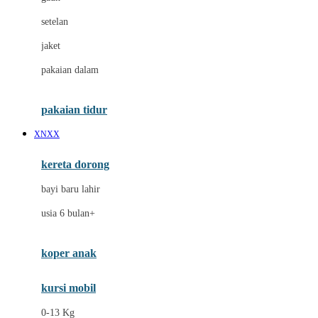
Dae Organics
setelan
Docare
jaket
Doona
pakaian dalam
Down To Earth
Drew
pakaian tidur
Dr. Brown's
XNXX
E
kereta dorong
ELC
bayi baru lahir
Ergobaby
usia 6 bulan+
Expert Care
koper anak
Ezyroller
kursi mobil
F
0-13 Kg