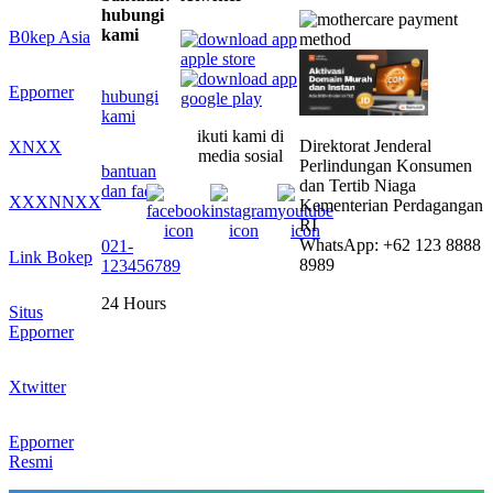
hubungi
kami
B0kep Asia
Epporner
hubungi
kami
ikuti kami di
Direktorat Jenderal
XNXX
media sosial
Perlindungan Konsumen
bantuan
dan Tertib Niaga
dan faq
XXXNNXX
Kementerian Perdagangan
RI
WhatsApp: +62 123 8888
021-
Link Bokep
8989
123456789
24 Hours
Situs
Epporner
Xtwitter
Epporner
Resmi