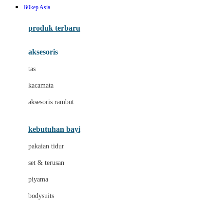
B0kep Asia
Azetabio
produk terbaru
B
aksesoris
Baabaasheepz
tas
Babiators
kacamata
Baby Dove
aksesoris rambut
Baby Jogger
Baby Rovega
kebutuhan bayi
Babybee
pakaian tidur
Banana Boat
set & terusan
Banz
piyama
Barbie
bodysuits
Beaba