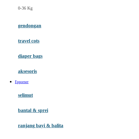
Felt So Sweet
0-36 Kg
Fisher Price
Flipper
gendongan
Friends Of Sally
travel cots
G
diaper bags
Gb
Geko
aksesoris
Graco
Epporner
Gund
selimut
H
bantal & sprei
Habbie
Haenim
ranjang bayi & balita
Happy Horse