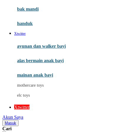
Moby
bak mandi
Momami
handuk
Mothercare
Xtwitter
Mustela
ayunan dan walker bayi
My Buddy Tag
My K
alas bermain anak bayi
N
mainan anak bayi
Naif
mothercare toys
Nike
elc toys
Nordic Natural
Xtwitter
Nuby
Akun Saya
Nuna
Masuk
Cari