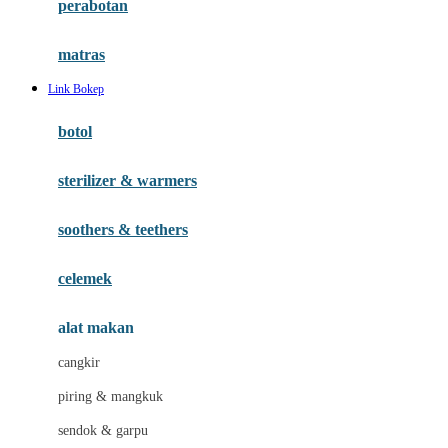
perabotan
Happy Tummy
Hauck
matras
Havaianas
Link Bokep
Hegen
botol
Hot Wheels
sterilizer & warmers
Hybrid
soothers & teethers
I
Inlacta DHA
celemek
Interlac
alat makan
Ivenet
cangkir
J
piring & mangkuk
Jack N Jill
sendok & garpu