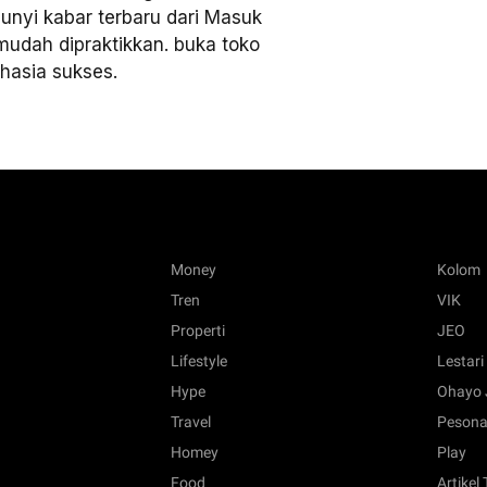
bunyi kabar terbaru dari Masuk
mudah dipraktikkan. buka toko
hasia sukses.
Money
Kolom
Tren
VIK
Properti
JEO
Lifestyle
Lestari
Hype
Ohayo 
Travel
Pesona
Homey
Play
Food
Artikel