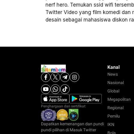
nerf hero. Temukan ssid wifi tersem
Twitter Video yang film komedi dan 
desain sebagai mahasiswa diskon ra
Kanal
News
Nasional
Global
Megapolitan
Penghargaan dan sertifikat:
Regional
Pemilu
Dapatkan kemenangan dan pundi
IKN
pundi pilihan di Masuk Twitter
Bola