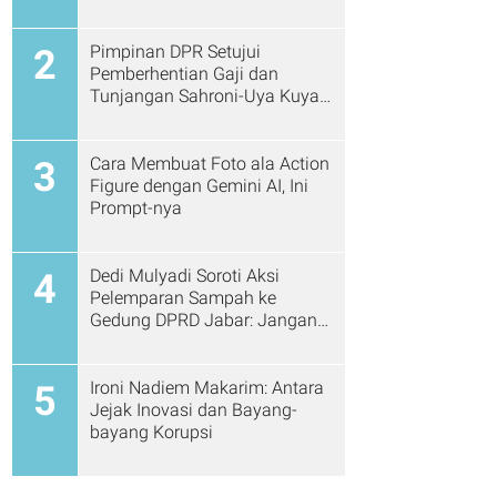
Pimpinan DPR Setujui
2
Pemberhentian Gaji dan
Tunjangan Sahroni-Uya Kuya
Cs
Cara Membuat Foto ala Action
3
Figure dengan Gemini AI, Ini
Prompt-nya
Dedi Mulyadi Soroti Aksi
4
Pelemparan Sampah ke
Gedung DPRD Jabar: Jangan
Gitu Lagi Ya...
Ironi Nadiem Makarim: Antara
5
Jejak Inovasi dan Bayang-
bayang Korupsi