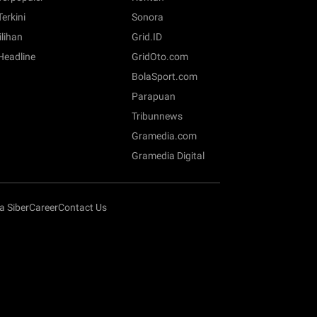
Terkini
Sonora
ilihan
Grid.ID
 Headline
GridOto.com
BolaSport.com
Parapuan
Tribunnews
Gramedia.com
Gramedia Digital
 Siber
Career
Contact Us