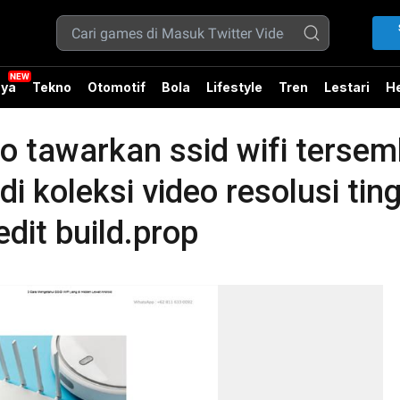
ya
Tekno
Otomotif
Bola
Lifestyle
Tren
Lestari
He
o tawarkan ssid wifi tersem
i koleksi video resolusi ting
dit build.prop